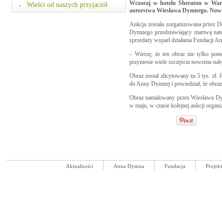
Wczoraj w hotelu Sheraton w Warsz
Wieści od naszych przyjaciół
autorstwa Wiesława Dymnego. Nowy na
Aukcja została zorganizowana przez 
Dymnego przedstawiający martwą natur
sprzedaży wsparł działania Fundacji
– Wierzę, że ten obraz nie tylko po
przyniesie wiele szczęścia nowemu nab
Obraz został zlicytowany za 5 tys. zł
do Anny Dymnej i powiedział, że obraz
Obraz namalowany przez Wiesława Dymne
w maju, w czasie kolejnej aukcji orga
Aktualności
Anna Dymna
Fundacja
Projek