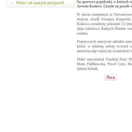
Są sportowe pojedynki, w których w
Wieści od naszych przyjaciół
Juvenia Kraków. Liczyło się przede 
W meczu rozegranym ze Stowarzyszeni
drużyny strzelił Grzegorz Kasperek
Krakowa zostaliśmy pokonani 3:2 (bra
ekipa futbolowa Radnych Dzielnic ora
ostatnia.
Pozytywnych emocji nie zabrakło nam
którzy w minioną sobotę tworzyli 
atmosfera daje więcej niż świadomość
Skład reprezentacji Fundacji Anny 
Marta Padlikowska, Paweł Czyż, Ma
Jędrzej Strózik.