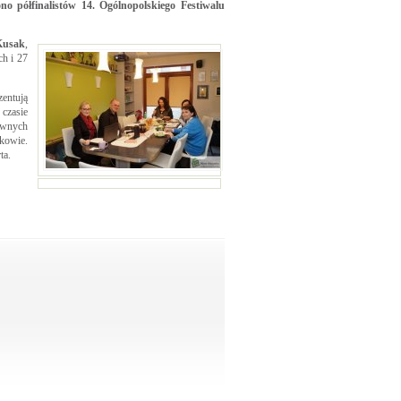
no półfinalistów 14. Ogólnopolskiego Festiwalu
Kusak
,
ch i 27
zentują
czasie
awnych
akowie.
ta.