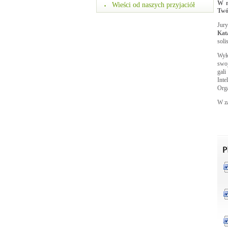
W m
Wieści od naszych przyjaciół
Twó
Jur
Kat
soli
Wyło
swoj
gal
Inte
Orga
W za