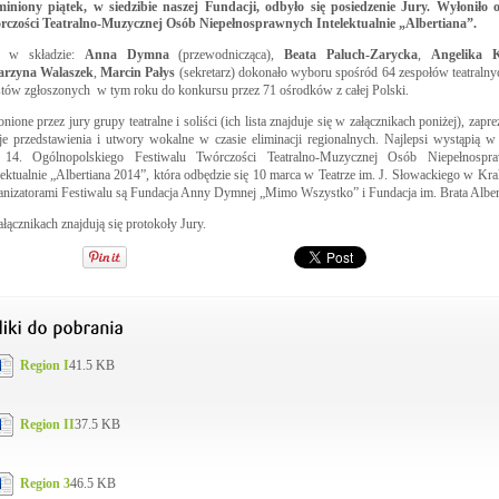
iniony piątek, w siedzibie naszej Fundacji, odbyło się posiedzenie Jury. Wyłoniło o
rczości Teatralno-Muzycznej Osób Niepełnosprawnych Intelektualnie „Albertiana”.
y w składzie:
Anna Dymna
(przewodnicząca),
Beata Paluch-Zarycka
,
Angelika 
arzyna Walaszek
,
Marcin Pałys
(sekretarz) dokonało wyboru spośród 64 zespołów teatralny
stów zgłoszonych w tym roku do konkursu przez 71 ośrodków z całej Polski.
nione przez jury grupy teatralne i soliści (ich lista znajduje się w załącznikach poniżej), zapre
e przedstawienia i utwory wokalne w czasie eliminacji regionalnych. Najlepsi wystąpią w 
i 14. Ogólnopolskiego Festiwalu Twórczości Teatralno-Muzycznej Osób Niepełnospr
lektualnie „Albertiana 2014”, która odbędzie się 10 marca w Teatrze im. J. Słowackiego w Kr
nizatorami Festiwalu są Fundacja Anny Dymnej „Mimo Wszystko” i Fundacja im. Brata Alber
łącznikach znajdują się protokoły Jury.
Region I
41.5 KB
Region II
37.5 KB
Region 3
46.5 KB