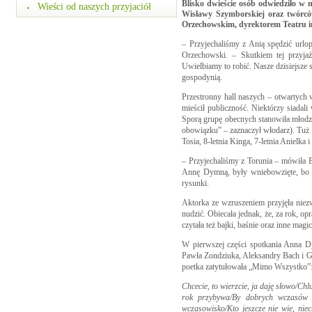
Blisko dwieście osób odwiedziło w 
Wieści od naszych przyjaciół
Wisławy Szymborskiej oraz twórc
Orzechowskim, dyrektorem Teatru i
– Przyjechaliśmy z Anią spędzić urlo
Orzechowski. – Skutkiem tej przyjaźn
Uwielbiamy to robić. Nasze dzisiejsze 
gospodynią.
Przestronny hall naszych – otwartych 
mieścił publiczność. Niektórzy siadal
Sporą grupę obecnych stanowiła młodzi
obowiązku” – zaznaczył włodarz). Tuż 
Tosia, 8-letnia Kinga, 7-letnia Anielka 
– Przyjechaliśmy z Torunia – mówiła 
Annę Dymną, były wniebowzięte, bo uw
rysunki.
Aktorka ze wzruszeniem przyjęła niezw
nudzić. Obiecała jednak, że, za rok, o
czytała też bajki, baśnie oraz inne magi
W pierwszej części spotkania Anna Dy
Pawła Zondziuka, Aleksandry Bach i G
poetka zatytułowała „Mimo Wszystko”
Chcecie, to wierzcie, ja daję słowo/Ch
rok przybywa/By dobrych wczasów tu
wczasowisko/Kto jeszcze nie wie, nie