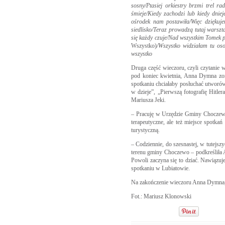
sosny/Ptasiej orkiestry brzmi trel r
śmieje/Kiedy zachodzi lub kiedy dnieje
ośrodek nam postawiła/Więc dziękuje
siedlisko/Teraz prowadzą tutaj warszt
się każdy czuje/Nad wszystkim Tomek 
Wszystko)
/Wszystko widziałam tu os
wszystko
Druga część wieczoru, czyli czytanie
pod koniec kwietnia, Anna Dymna zor
spotkaniu chciałaby posłuchać utworów 
w dzieje”, „Pierwszą fotografię Hitl
Mariusza Jeki.
– Pracuję w Urzędzie Gminy Choczewo
terapeutyczne, ale też miejsce spotkań
turystyczną.
– Codziennie, do szesnastej, w tutejsz
terenu gminy Choczewo – podkreśliła 
Powoli zaczyna się to dziać. Nawiązu
spotkaniu w Lubiatowie.
Na zakończenie wieczoru Anna Dymna, j
Fot.: Mariusz Klonowski