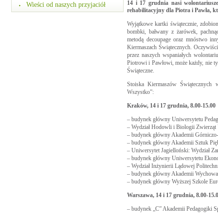
14 i 17 grudnia nasi wolontariusz
Wieści od naszych przyjaciół
rehabilitacyjny dla Piotra i Pawła, 
Wyjątkowe kartki świątecznie, zdobion
bombki, bałwany z żarówek, pachnąc
metodą decoupage oraz mnóstwo inny
Kiermaszach Świątecznych. Oczywiści
przez naszych wspaniałych wolontariu
Piotrowi i Pawłowi, może każdy, nie t
Świąteczne.
Stoiska Kiermaszów Świątecznych 
Wszystko”:
Kraków, 14 i 17 grudnia, 8.00-15.00
– budynek główny Uniwersytetu Pedago
– Wydział Hodowli i Biologii Zwierząt
– budynek główny Akademii Górniczo-
– budynek główny Akademii Sztuk Pięk
– Uniwersytet Jagielloński: Wydział 
– budynek główny Uniwersytetu Ekon
– Wydział Inżynierii Lądowej Politech
– budynek główny Akademii Wychowan
– budynek główny Wyższej Szkole Europ
Warszawa, 14 i 17 grudnia, 8.00-15.
– budynek „C” Akademii Pedagogiki Sp