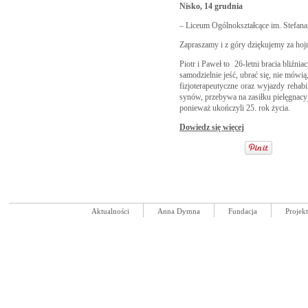
Nisko, 14 grudnia
– Liceum Ogólnokształcące im. Stefana
Zapraszamy i z góry dziękujemy za hoj
Piotr i Paweł to 26-letni bracia bliź
samodzielnie jeść, ubrać się, nie mówi
fizjoterapeutyczne oraz wyjazdy rehabi
synów, przebywa na zasiłku pielęgnac
ponieważ ukończyli 25. rok życia.
Dowiedz się więcej
Aktualności
Anna Dymna
Fundacja
Projek