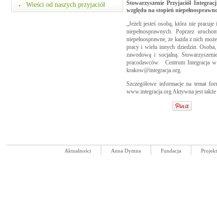
Stowarzyszenie Przyjaciół Integra
Wieści od naszych przyjaciół
względu na stopień niepełnosprawno
„Jeżeli jesteś osobą, która nie pracu
niepełnosprawnych. Poprzez uruchom
niepełnosprawne, że każda z nich może 
pracy i wielu innych dziedzin. Osoba
zawodową i socjalną. Stowarzyszeni
pracodawców. Centrum Integracja w Kr
krakow@integracja.org.
Szczegółowe informacje na temat for
www.integracja.org Aktywna jest także 
Aktualności
Anna Dymna
Fundacja
Projek