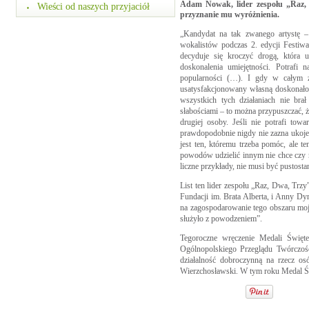
Adam Nowak, lider zespołu „Raz, D
Wieści od naszych przyjaciół
przyznanie mu wyróżnienia.
„Kandydat na tak zwanego artystę –
wokalistów podczas 2. edycji Festiw
decyduje się kroczyć drogą, która u
doskonalenia umiejętności. Potrafi 
popularności (…). I gdy w całym z
usatysfakcjonowany własną doskonałoś
wszystkich tych działaniach nie br
słabościami – to można przypuszczać, że
drugiej osoby. Jeśli nie potrafi tow
prawdopodobnie nigdy nie zazna ukoj
jest ten, któremu trzeba pomóc, ale t
powodów udzielić innym nie chce czy n
liczne przykłady, nie musi być pustost
List ten lider zespołu „Raz, Dwa, Trzy
Fundacji im. Brata Alberta, i Anny D
na zagospodarowanie tego obszaru moje
służyło z powodzeniem”.
Tegoroczne wręczenie Medali Święte
Ogólnopolskiego Przeglądu Twórczoś
działalność dobroczynną na rzecz osó
Wierzchosławski. W tym roku Medal Świ