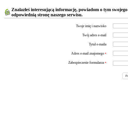
Znalazłeś interesującą informację, powiadom o tym swojego
odpowiednią stronę naszego serwisu.
Twoje imię i nazwisko
Twój adres e-mail
Tytuł e-maila
Adres e-mail znajomego
*
Zabezpieczenie formularza
*