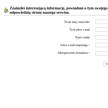
Znalazłeś interesującą informację, powiadom o tym swojego
odpowiednią stronę naszego serwisu.
Twoje imię i nazwisko
Twój adres e-mail
Tytuł e-maila
Adres e-mail znajomego
*
Zabezpieczenie formularza
*