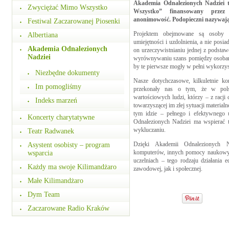
Akademia Odnalezionych Nadziei 
Zwyciężać Mimo Wszystko
Wszystko” finansowany przez
anonimowość. Podopieczni nazywaj
Festiwal Zaczarowanej Piosenki
Projektem obejmowane są osoby n
Albertiana
umiejętności i uzdolnienia, a nie posi
Akademia Odnalezionych
on urzeczywistnianiu jednej z podstaw
Nadziei
wyrównywaniu szans pomiędzy osobami
by te pierwsze mogły w pełni wykorzyst
Niezbędne dokumenty
Nasze dotychczasowe, kilkuletnie k
Im pomogliśmy
przekonały nas o tym, że w pols
wartościowych ludzi, którzy – z racji
Indeks marzeń
towarzyszącej im złej sytuacji material
tym idzie – pełnego i efektywnego 
Koncerty charytatywne
Odnalezionych Nadziei ma wspierać t
wykluczaniu.
Teatr Radwanek
Dzięki Akademii Odnalezionych N
Asystent osobisty – program
komputerów, innych pomocy naukowyc
wsparcia
uczelniach – tego rodzaju działania
Każdy ma swoje Kilimandżaro
zawodowej, jak i społecznej.
Małe Kilimandżaro
Dym Team
Zaczarowane Radio Kraków