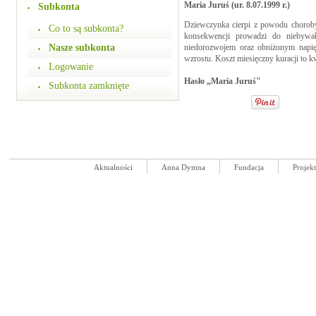
Maria Juruś (ur. 8.07.1999 r.)
Subkonta
Dziewczynka cierpi z powodu choroby
Co to są subkonta?
konsekwencji prowadzi do niebywa
Nasze subkonta
niedorozwojem oraz obniżonym napię
wzrostu. Koszt miesięczny kuracji to k
Logowanie
Hasło „Maria Juruś"
Subkonta zamknięte
Aktualności
Anna Dymna
Fundacja
Projek