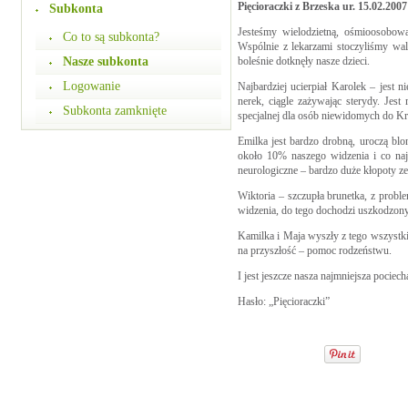
Pięcioraczki z Brzeska ur. 15.02.2007 
Subkonta
Jesteśmy wielodzietną, ośmioosobową
Co to są subkonta?
Wspólnie z lekarzami stoczyliśmy wal
Nasze subkonta
boleśnie dotknęły nasze dzieci.
Logowanie
Najbardziej ucierpiał Karolek – jest
nerek, ciągle zażywając sterydy. Jes
Subkonta zamknięte
specjalnej dla osób niewidomych do K
Emilka jest bardzo drobną, uroczą bl
około 10% naszego widzenia i co naj
neurologiczne – bardzo duże kłopoty z
Wiktoria – szczupła brunetka, z prob
widzenia, do tego dochodzi uszkodzon
Kamilka i Maja wyszły z tego wszystki
na przyszłość – pomoc rodzeństwu.
I jest jeszcze nasza najmniejsza pociecha
Hasło: „Pięcioraczki”