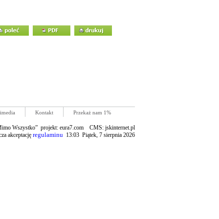
imedia
Kontakt
Przekaż nam 1%
mo Wszystko” projekt: eura7.com CMS: jskinternet.pl
regulaminu
cza akceptację
13:03 Piątek, 7 sierpnia 2026