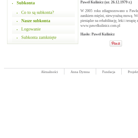
Paweł Kulinicz (ur. 26.12.1979 r.)
Subkonta
W 2005 roku zdiagnozowano u Pawła c
Co to są subkonta?
zanikiem mięśni, niewyraźną mową. Wcz
Nasze subkonta
pieniądze na rehabilitację, leki i terap
www.pawelkulinicz.com.pl
Logowanie
Hasło: Paweł Kulinicz
Subkonta zamknięte
Aktualności
Anna Dymna
Fundacja
Projek