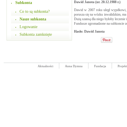
Dawid Janota (ur. 20.12.1988 r.)
Subkonta
Dawid w 2007 roku uległ wypdkowi, n
Co to są subkonta?
porusza się na wózku inwalidzkim, ma 
Nasze subkonta
Dużą szansą dla niego byłoby leczenie i r
Fundusze zgromadzone na subkoncie zost
Logowanie
Hasło: Dawid Janota
Subkonta zamknięte
Aktualności
Anna Dymna
Fundacja
Projek