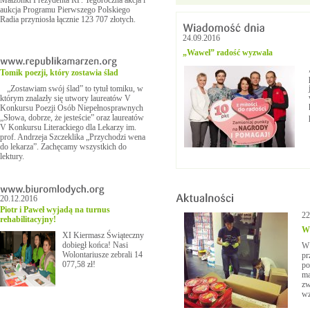
Małżonki Prezydenta RP. Tegoroczna akcja i
aukcja Programu Pierwszego Polskiego
Radia przyniosła łącznie 123 707 złotych.
24.09.2016
„Wawel” radość wyzwala
Tomik poezji, który zostawia ślad
„Zostawiam swój ślad” to tytuł tomiku, w
którym znalazły się utwory laureatów V
Konkursu Poezji Osób Niepełnosprawnych
„Słowa, dobrze, że jesteście” oraz laureatów
V Konkursu Literackiego dla Lekarzy im.
prof. Andrzeja Szczeklika „Przychodzi wena
do lekarza”. Zachęcamy wszystkich do
lektury.
20.12.2016
Piotr i Paweł wyjadą na turnus
22
rehabilitacyjny!
Wy
XI Kiermasz Świąteczny
dobiegł końca! Nasi
W 
Wolontariusze zebrali 14
pr
077,58 zł!
po
ma
zw
wz