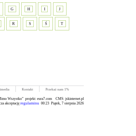
G
H
I
J
R
S
Ś
T
imedia
Kontakt
Przekaż nam 1%
mo Wszystko” projekt: eura7.com CMS: jskinternet.pl
regulaminu
cza akceptację
00:23 Piątek, 7 sierpnia 2026