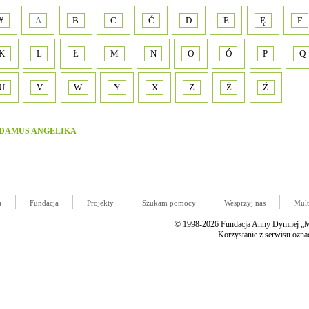
#
A
B
C
Ć
D
E
Ę
F
K
L
Ł
M
N
O
Ó
P
Q
U
V
W
Y
X
Z
Ż
Ź
DAMUS ANGELIKA
a
Fundacja
Projekty
Szukam pomocy
Wesprzyj nas
Mult
© 1998-2026 Fundacja Anny Dymnej „Mi
Korzystanie z serwisu ozna