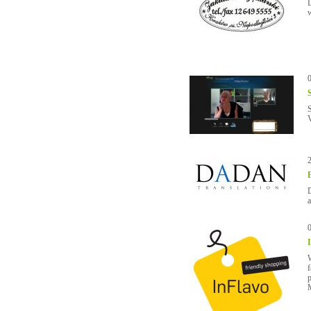
D
w
S
V
D