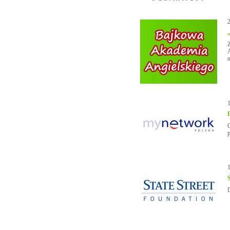
A
n
G
D