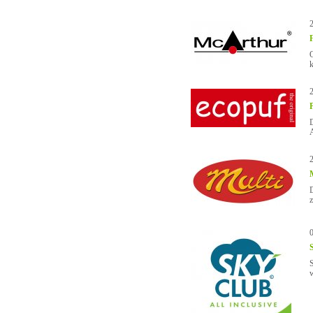
k
D
A
z
w