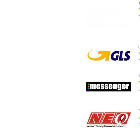
D
K
D