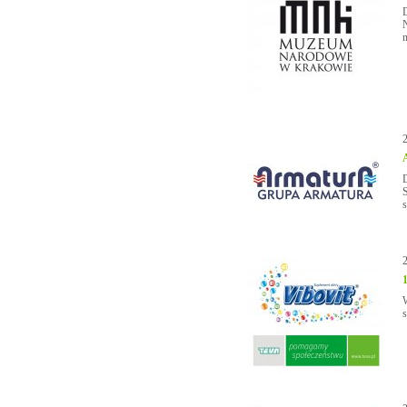
n
S
s
s