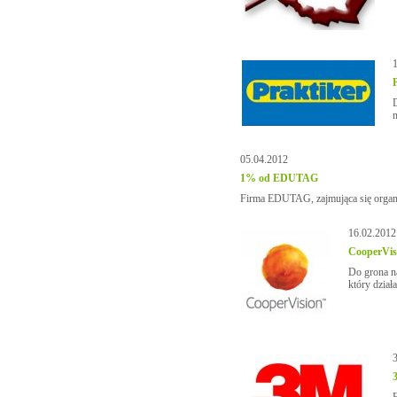
D
05.04.2012
1% od EDUTAG
Firma EDUTAG, zajmująca się organi
16.02.2012
CooperVisi
Do grona n
który dział