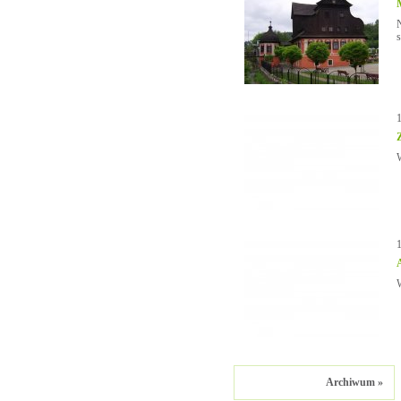
N
W
W
Archiwum »