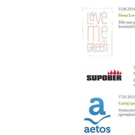
13.06.2014
Firma Lov
Miło nam p
kosmetyków
17.05.2013
Czytaj i p
Wydawnictw
egzemplarza