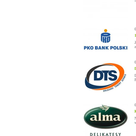
z
D
P