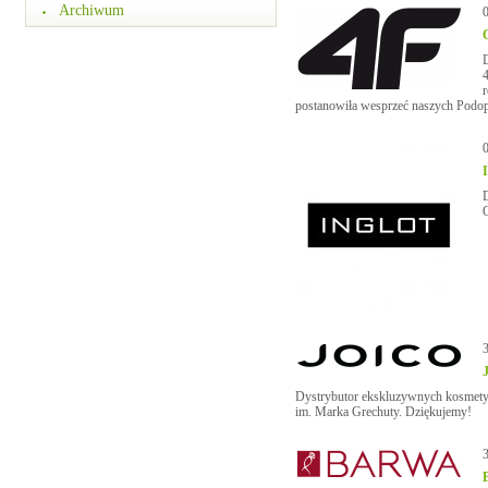
Archiwum
D
r
postanowiła wesprzeć naszych Podopi
Dystrybutor ekskluzywnych kosmetyk
im. Marka Grechuty. Dziękujemy!