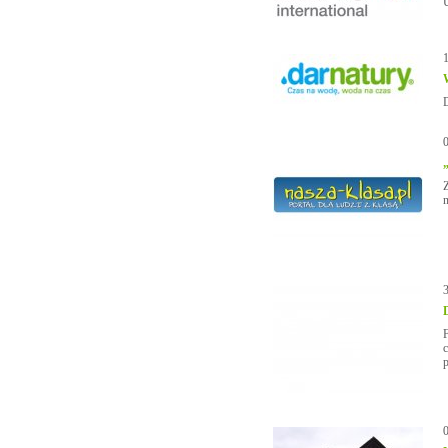
Z
F
p