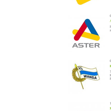
A
F
z
R