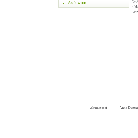
Exid
Archiwum
rekl
nasz
Aktualności
Anna Dymn