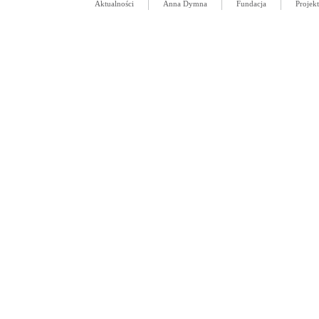
Aktualności
Anna Dymna
Fundacja
Projek