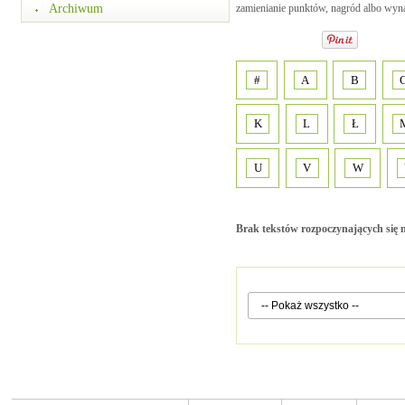
Archiwum
zamienianie punktów, nagród albo wyn
#
A
B
K
L
Ł
U
V
W
Brak tekstów rozpoczynających się n