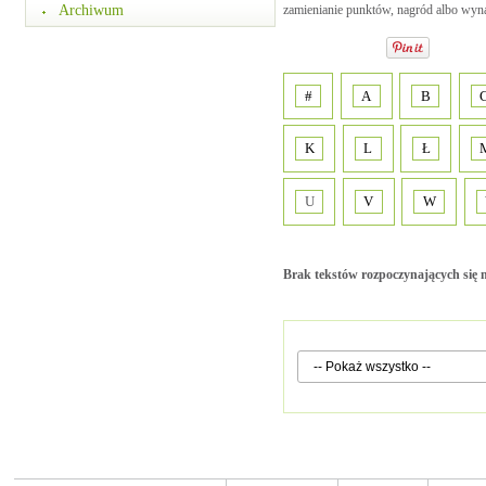
Archiwum
zamienianie punktów, nagród albo wyn
#
A
B
K
L
Ł
U
V
W
Brak tekstów rozpoczynających się n