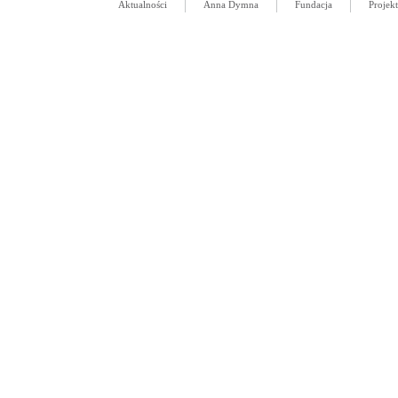
Aktualności
Anna Dymna
Fundacja
Projek