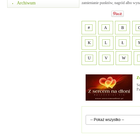
Archiwum
zamienianie punktów, nagród albo wyn
#
A
B
K
L
Ł
U
V
W
Z
Se
Pa